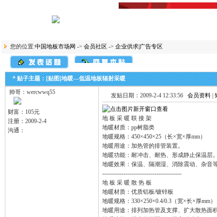
您的位置:
中国地板市场网
->
会员社区
->
企业供求|广告专区
* 贴子主题：[贴图]地暖---低温地板辐射采暖
帅哥：wercwwq55
发贴日期：2009-2-4 12:33:56
会员资料
|
财富：105元
地 板 采 暖 联 接 架
注册：2009-2-4
地暖材质：pp树脂类
沟通：
地暖规格：450×450×25（长×宽×厚mm）
地暖用途：加热管的排管装置。
地暖功能：耐冲击、耐热、形成静止保温层
地暖效果：保温、隔潮湿、消除震动、杂音
-----------------------------------------
地 板 采 暖 散 热 板
地暖材质：优质铝板/镀锌板
地暖规格：330×250×0.4/0.3（宽×长×厚mm）
地暖用途：排列加热管及支撑、扩大散热面