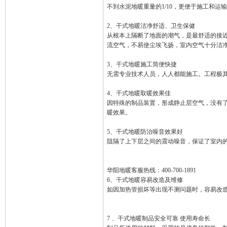
不到水泥地暖重量的1/10，更便于施工和运
2、干式地暖洁净舒适、卫生保健
从根本上隔断了地面的潮气，是最舒适的接
流空气，不易使尘埃飞扬，室内空气十分洁
3、干式地暖施工简便快捷
无需专业技术人员，人人都能施工。工程极其
4、干式地暖取暖效果佳
因特殊的制品装置，形成静止层空气，没有
暖效果。
5、干式地暖防治噪音效果好
阻隔了上下层之间的震动噪音，保证了室内
华阳地暖客服热线：400-700-1891
6、干式地暖容易改造及维修
如因加热管损坏等出现不测问题时，容易改造
7 、干式地暖制品安全可靠 使用寿命长