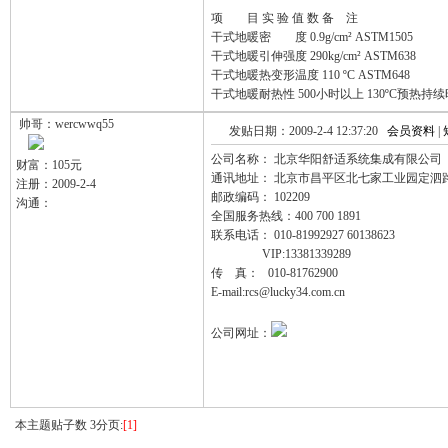
项 目 实 验 值 数 备 注
干式地暖密 度 0.9g/cm² ASTM1505
干式地暖引伸强度 290kg/cm² ASTM638
干式地暖热变形温度 110 ºC ASTM648
干式地暖耐热性 500小时以上 130ºC预热持
帅哥：wercwwq55
发贴日期：2009-2-4 12:37:20
会员资料
|
公司名称： 北京华阳舒适系统集成有限公司
财富：105元
通讯地址： 北京市昌平区北七家工业园定泗
注册：2009-2-4
邮政编码： 102209
沟通：
全国服务热线：400 700 1891
联系电话： 010-81992927 60138623
VIP:13381339289
传 真： 010-81762900
E-mail:
rcs@lucky34.com.cn
公司网址：
本主题贴子数 3分页:
[1]