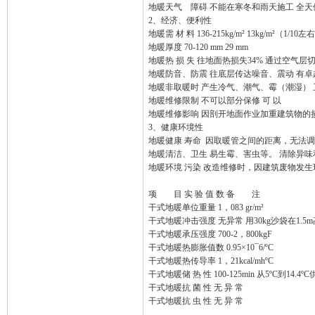
地暖天气 障碍 不能在寒冬和雨天施工 全
2、经济、便利性
地暖需 材 料 136-215kg/m² 13kg/m²（1/10
地暖厚度 70-120 mm 29 mm
地暖热 损 失 往地面热损失34% 通过空气
地暖防音、防震 往底层传达噪音、震动 有
地暖非取暖时 产生冷气、潮气、霉（潮湿）
地暖维修限制 不可以部分保修 可 以
地暖维修影响 因剖开地面作业加重建筑物的
3、健康环境性
地暖健康 寿命 因取暖管之间的距离，无法
地暖清洁、卫生 易生霉、害虫等。 清除异
地暖环境 污染 改造维修时，因建筑废物发生
项 目 实 验 值 数 备 注
干式地暖单位重量 1，083 gr/m²
干式地暖冲击强度 无异常 用30kg沙袋在1.5
干式地暖承压强度 700-2，800kgF
干式地暖热膨胀值数 0.95×10¯6/ºC
干式地暖热传导率 1，21kcal/mhºC
干式地暖储 热 性 100-125min 从5ºC到14.4
干式地暖抗 菌 性 无 异 常
干式地暖抗 虫 性 无 异 常