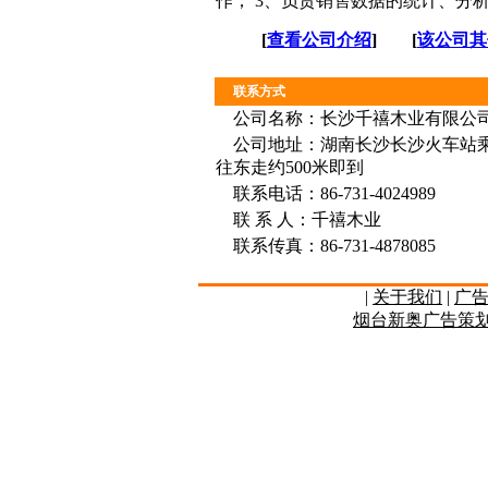
作； 3、负责销售数据的统计、分
[
查看公司介绍
] [
该公司其
联系方式
公司名称：长沙千禧木业有限公
公司地址：湖南长沙长沙火车站乘
往东走约500米即到
联系电话：86-731-4024989
联 系 人：千禧木业
联系传真：86-731-4878085
|
关于我们
|
广
烟台新奥广告策