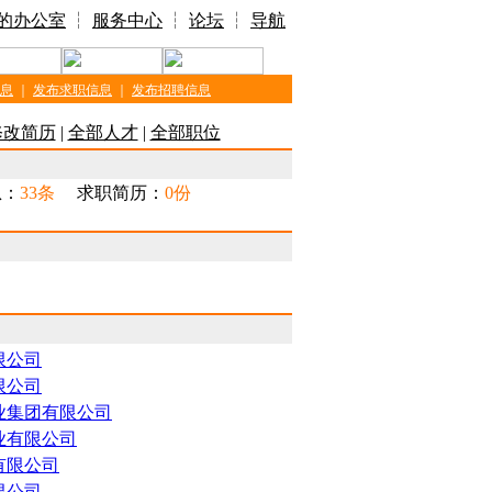
的办公室
┆
服务中心
┆
论坛
┆
导航
息
｜
发布求职信息
｜
发布招聘信息
修改简历
|
全部人才
|
全部职位
息：
33条
求职简历：
0份
限公司
限公司
业集团有限公司
业有限公司
有限公司
限公司