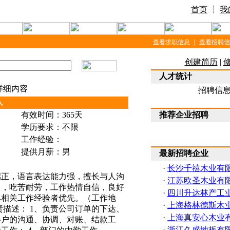
首页
┆
我
查看求职信息
｜
查看招聘信
创建简历
|
人才统计
详细内容
招聘信
人
有效时间：365天
推荐企业招聘
学历要求：不限
工作经验：
提供月薪：男
最新招聘企业
·
长沙千禧木业有
端正，语言表达能力强，擅长与人沟
·
江苏欧圣木业有
力，吃苦耐劳，工作热情自信，良好
·
四川升达林产工
具相关工作经验者优先。（工作地
·
上海格林德斯木
描述： 1、负责公司订单的下达、
·
上海真安心木业
客户的沟通、协调、对账、结款工
·
浙江久盛地板有